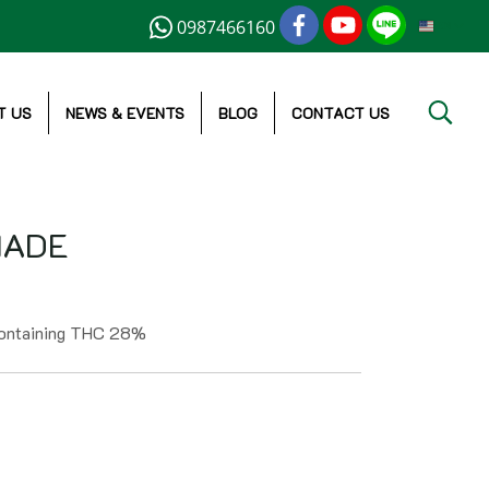
0987466160
EN
T US
NEWS & EVENTS
BLOG
CONTACT US
NADE
 containing THC 28%