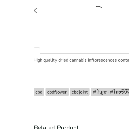
High quality dried cannabis inflorescences con
cbd
cbdflower
cbdjoint
#กัญชา #ไทยซีบ
Related Product