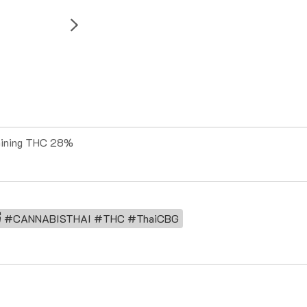
taining THC 28%
ีจี #CANNABISTHAI #THC #ThaiCBG