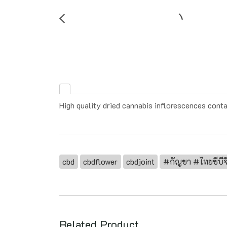
High quality dried cannabis inflorescences con
cbd
cbdflower
cbdjoint
#กัญชา #ไทยซีบ
Related Product