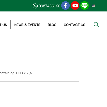
0987466160
EN
T US
NEWS & EVENTS
BLOG
CONTACT US
 containing THC 27%