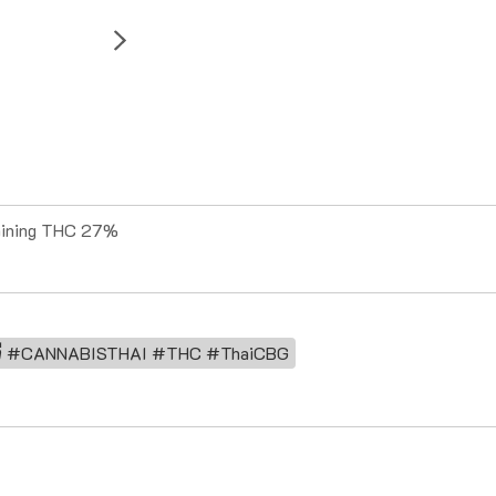
taining THC 27%
ีจี #CANNABISTHAI #THC #ThaiCBG