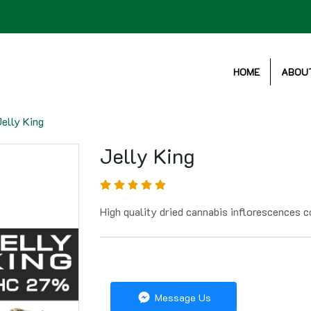
HOME
ABOU
elly King
Jelly King
High quality dried cannabis inflorescences
Message Us