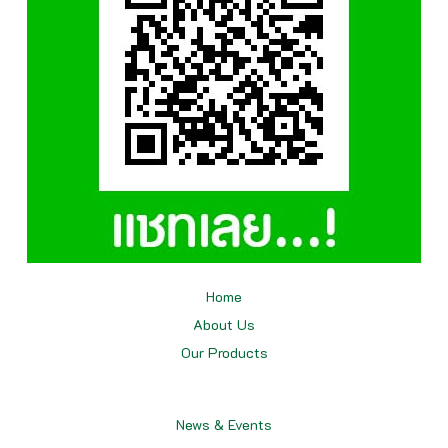
Home
About Us
Our
Products
News & Events