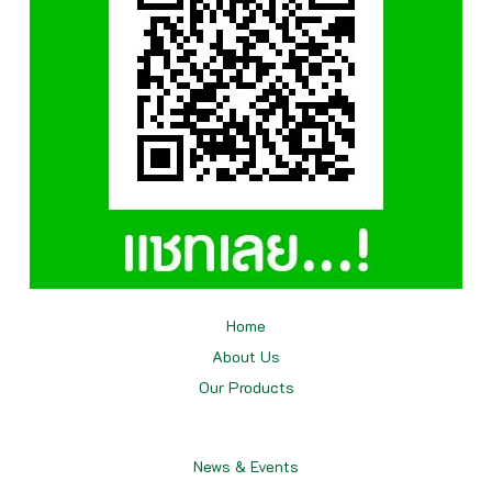
Home
About Us
Our
Products
News & Events